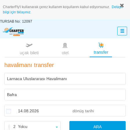
CharterFly'i kullanarak çerez kullanım koşullarını kabul ediyorsunuz.
Detaylı
bilgi için tıklayınız.
TURSAB No:
12097
transfer
uçak bileti
otel
havalimanı transfer
2
Yolcu
ARA