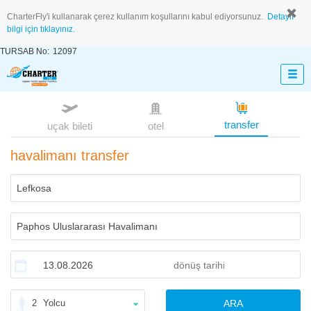
CharterFly'i kullanarak çerez kullanım koşullarını kabul ediyorsunuz.
Detaylı
bilgi için tıklayınız.
TURSAB No:
12097
transfer
uçak bileti
otel
havalimanı transfer
2
Yolcu
ARA