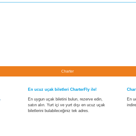
Charter
En ucuz uçak biletleri CharterFly ile!
Char
En uygun uçak biletini bulun, rezerve edin,
En u
r
satın alın. Yurt içi ve yurt dışı en ucuz uçak
indir
biletlerini bulabileceğiniz tek adres.