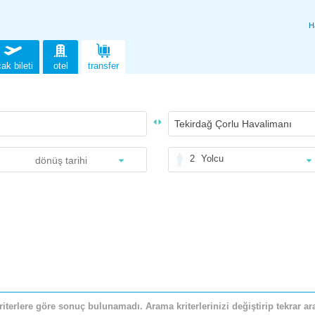
H
ak bileti
otel
transfer
2
Yolcu
riterlere göre sonuç bulunamadı. Arama kriterlerinizi değiştirip tekrar ara