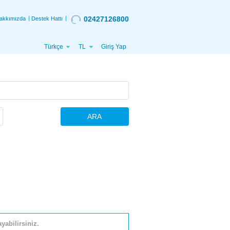
02427126800
akkımızda
Destek Hattı
Türkçe
TL
Giriş Yap
ARA
yabilirsiniz.