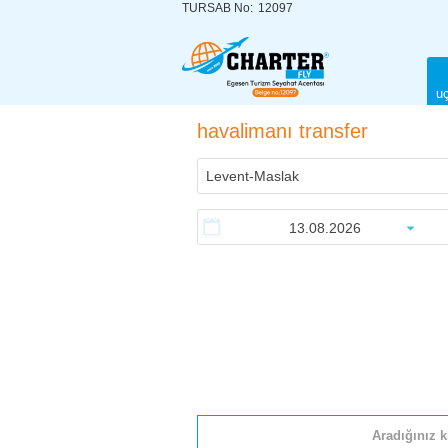
TURSAB No:
12097
uç
havalimanı transfer
Aradığınız k