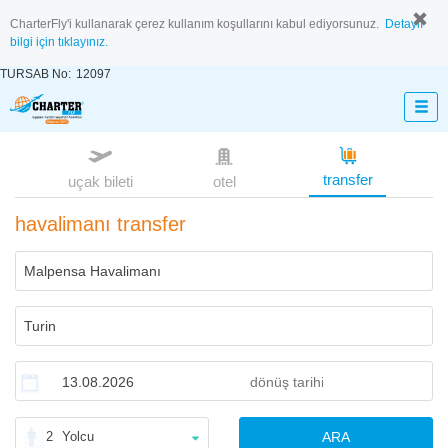
CharterFly'i kullanarak çerez kullanım koşullarını kabul ediyorsunuz.
Detaylı
bilgi için tıklayınız.
TURSAB No:
12097
transfer
uçak bileti
otel
havalimanı transfer
2
Yolcu
ARA