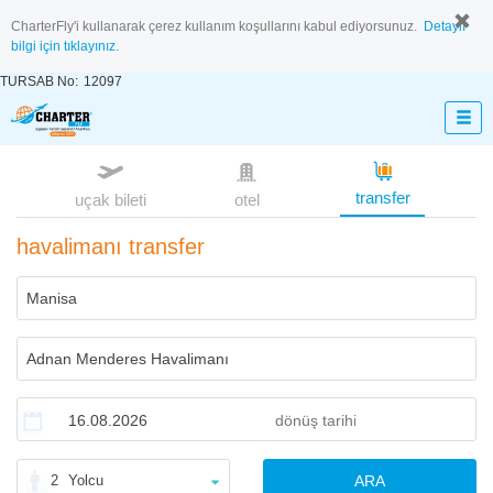
CharterFly'i kullanarak çerez kullanım koşullarını kabul ediyorsunuz.
Detaylı
bilgi için tıklayınız.
TURSAB No:
12097
transfer
uçak bileti
otel
havalimanı transfer
2
Yolcu
ARA