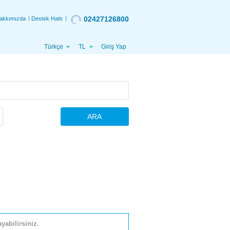
02427126800
akkımızda
Destek Hattı
Türkçe
TL
Giriş Yap
ARA
yabilirsiniz.