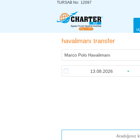
TURSAB No:
12097
uç
havalimanı transfer
Aradığınız k