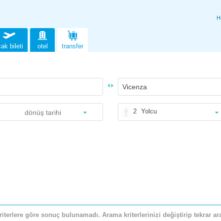
H
ak bileti
otel
transfer
2
Yolcu
riterlere göre sonuç bulunamadı. Arama kriterlerinizi değiştirip tekrar ara