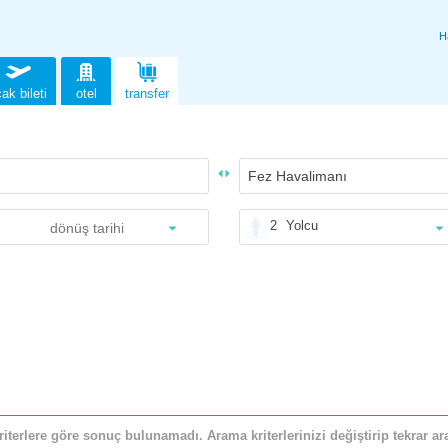
H
ak bileti
otel
transfer
2
Yolcu
riterlere göre sonuç bulunamadı. Arama kriterlerinizi değiştirip tekrar ara