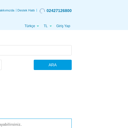
02427126800
akkımızda
Destek Hattı
Türkçe
TL
Giriş Yap
ARA
yabilirsiniz.