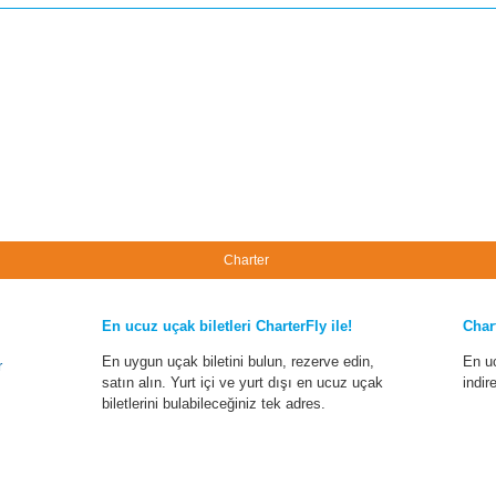
Charter
En ucuz uçak biletleri CharterFly ile!
Char
En uygun uçak biletini bulun, rezerve edin,
En u
r
satın alın. Yurt içi ve yurt dışı en ucuz uçak
indir
biletlerini bulabileceğiniz tek adres.