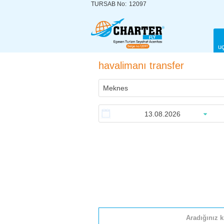
TURSAB No:
12097
uç
havalimanı transfer
Aradığınız k