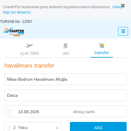
CharterFly'i kullanarak çerez kullanım koşullarını kabul ediyorsunuz.
Detaylı
bilgi için tıklayınız.
TURSAB No:
12097
transfer
uçak bileti
otel
havalimanı transfer
2
Yolcu
ARA