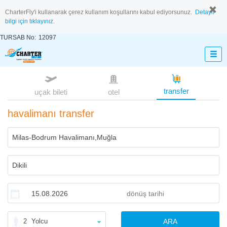
CharterFly'i kullanarak çerez kullanım koşullarını kabul ediyorsunuz.
Detaylı
bilgi için tıklayınız.
TURSAB No:
12097
transfer
uçak bileti
otel
havalimanı transfer
2
Yolcu
ARA