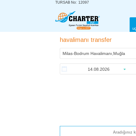
TURSAB No:
12097
uç
havalimanı transfer
Aradığınız k