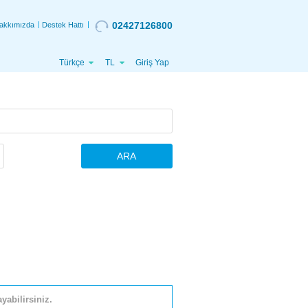
02427126800
akkımızda
Destek Hattı
Türkçe
TL
Giriş Yap
ARA
yabilirsiniz.