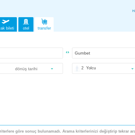
H
ak bileti
otel
transfer
2
Yolcu
riterlere göre sonuç bulunamadı. Arama kriterlerinizi değiştirip tekrar ara