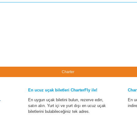
Charter
En ucuz uçak biletleri CharterFly ile!
Char
En uygun uçak biletini bulun, rezerve edin,
En u
r
satın alın. Yurt içi ve yurt dışı en ucuz uçak
indir
biletlerini bulabileceğiniz tek adres.