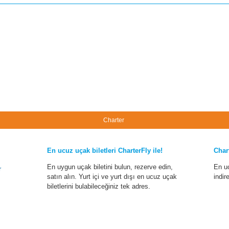
Charter
En ucuz uçak biletleri CharterFly ile!
Char
En uygun uçak biletini bulun, rezerve edin,
En u
r
satın alın. Yurt içi ve yurt dışı en ucuz uçak
indir
biletlerini bulabileceğiniz tek adres.