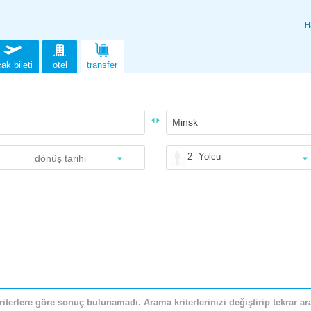
H
ak bileti
otel
transfer
2
Yolcu
riterlere göre sonuç bulunamadı. Arama kriterlerinizi değiştirip tekrar ara