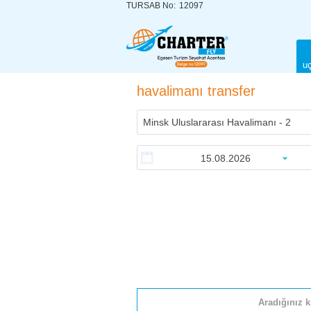
TURSAB No:
12097
uç
havalimanı transfer
Aradığınız k