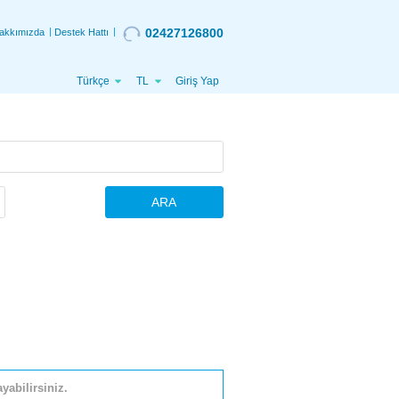
02427126800
akkımızda
Destek Hattı
Türkçe
TL
Giriş Yap
ARA
yabilirsiniz.