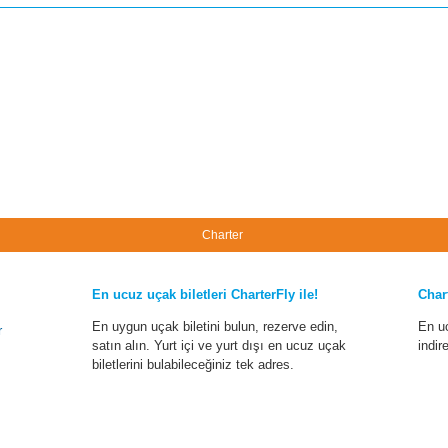
Charter
En ucuz uçak biletleri CharterFly ile!
Char
En uygun uçak biletini bulun, rezerve edin,
En u
r
satın alın. Yurt içi ve yurt dışı en ucuz uçak
indir
biletlerini bulabileceğiniz tek adres.