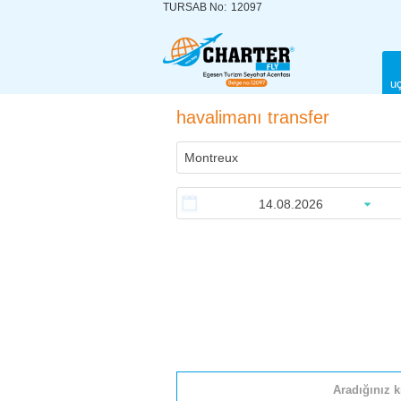
TURSAB No:
12097
uç
havalimanı transfer
Aradığınız k