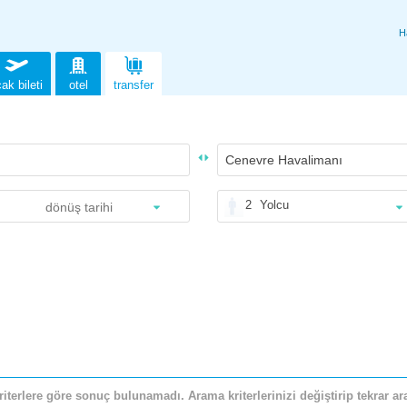
H
ak bileti
otel
transfer
2
Yolcu
riterlere göre sonuç bulunamadı. Arama kriterlerinizi değiştirip tekrar ara