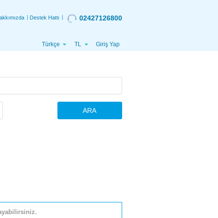
02427126800
akkımızda
Destek Hattı
Türkçe
TL
Giriş Yap
ARA
yabilirsiniz.