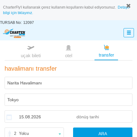
CharterFly'i kullanarak çerez kullanım koşullarını kabul ediyorsunuz.
Detaylı
bilgi için tıklayınız.
TURSAB No:
12097
transfer
uçak bileti
otel
havalimanı transfer
2
Yolcu
ARA