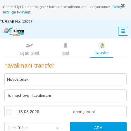
CharterFly'i kullanarak çerez kullanım koşullarını kabul ediyorsunuz.
Detaylı
bilgi için tıklayınız.
TURSAB No:
12097
transfer
uçak bileti
otel
havalimanı transfer
2
Yolcu
ARA