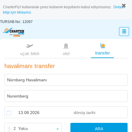
CharterFly'i kullanarak çerez kullanım koşullarını kabul ediyorsunuz.
Detaylı
bilgi için tıklayınız.
TURSAB No:
12097
transfer
uçak bileti
otel
havalimanı transfer
2
Yolcu
ARA