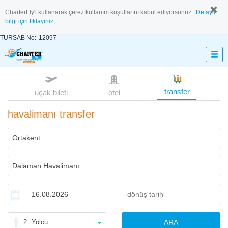
CharterFly'i kullanarak çerez kullanım koşullarını kabul ediyorsunuz.
Detaylı
bilgi için tıklayınız.
TURSAB No:
12097
transfer
uçak bileti
otel
havalimanı transfer
2
Yolcu
ARA