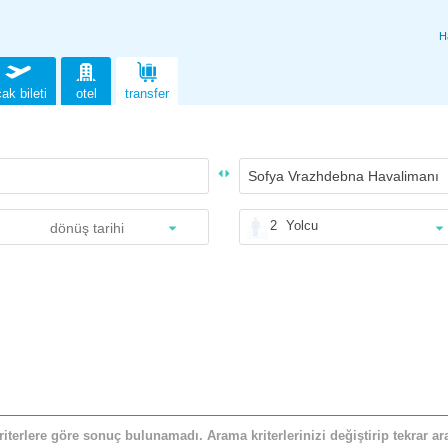
H
ak bileti
otel
transfer
2
Yolcu
riterlere göre sonuç bulunamadı. Arama kriterlerinizi değiştirip tekrar ara