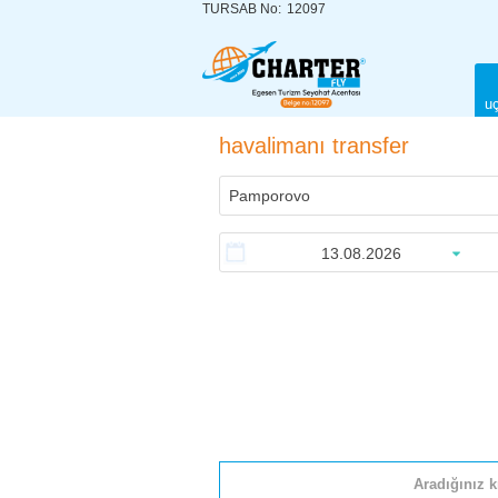
TURSAB No:
12097
uç
havalimanı transfer
Aradığınız k