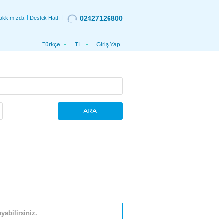
02427126800
akkımızda
Destek Hattı
Türkçe
TL
Giriş Yap
ARA
yabilirsiniz.