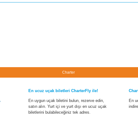
Charter
En ucuz uçak biletleri CharterFly ile!
Char
En uygun uçak biletini bulun, rezerve edin,
En u
r
satın alın. Yurt içi ve yurt dışı en ucuz uçak
indir
biletlerini bulabileceğiniz tek adres.