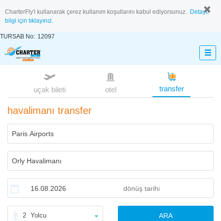
CharterFly'i kullanarak çerez kullanım koşullarını kabul ediyorsunuz.
Detaylı
bilgi için tıklayınız.
TURSAB No:
12097
transfer
uçak bileti
otel
havalimanı transfer
2
Yolcu
ARA