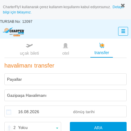
CharterFly'i kullanarak çerez kullanım koşullarını kabul ediyorsunuz.
Detaylı
bilgi için tıklayınız.
TURSAB No:
12097
transfer
uçak bileti
otel
havalimanı transfer
2
Yolcu
ARA