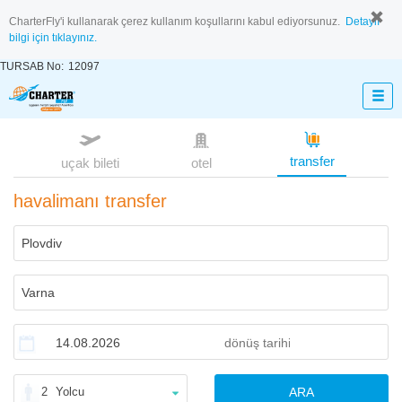
CharterFly'i kullanarak çerez kullanım koşullarını kabul ediyorsunuz.
Detaylı
bilgi için tıklayınız.
TURSAB No:
12097
transfer
uçak bileti
otel
havalimanı transfer
2
Yolcu
ARA