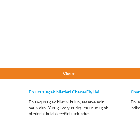
Charter
En ucuz uçak biletleri CharterFly ile!
Char
En uygun uçak biletini bulun, rezerve edin,
En u
r
satın alın. Yurt içi ve yurt dışı en ucuz uçak
indir
biletlerini bulabileceğiniz tek adres.