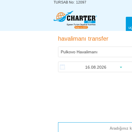
TURSAB No:
12097
uç
havalimanı transfer
Aradığınız k