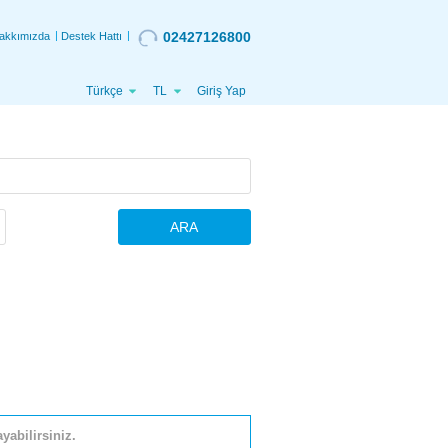
02427126800
akkımızda
Destek Hattı
Türkçe
TL
Giriş Yap
ARA
yabilirsiniz.