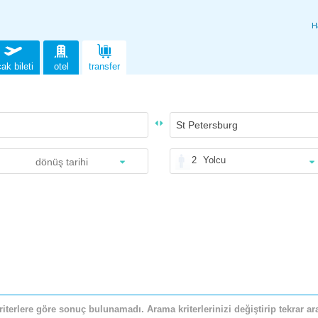
H
ak bileti
otel
transfer
2
Yolcu
riterlere göre sonuç bulunamadı. Arama kriterlerinizi değiştirip tekrar ara