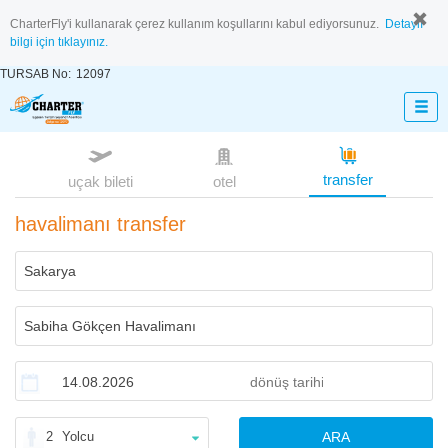
CharterFly'i kullanarak çerez kullanım koşullarını kabul ediyorsunuz.
Detaylı
bilgi için tıklayınız.
TURSAB No:
12097
transfer
uçak bileti
otel
havalimanı transfer
2
Yolcu
ARA