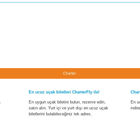
Charter
En ucuz uçak biletleri CharterFly ile!
Char
En uygun uçak biletini bulun, rezerve edin,
En u
r
satın alın. Yurt içi ve yurt dışı en ucuz uçak
indir
biletlerini bulabileceğiniz tek adres.