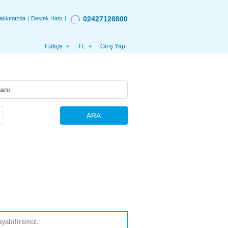
02427126800
akkımızda
Destek Hattı
Türkçe
TL
Giriş Yap
ARA
yabilirsiniz.