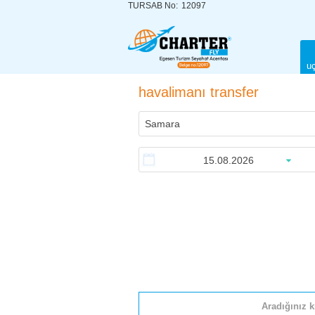
TURSAB No:
12097
uç
havalimanı transfer
Aradığınız k