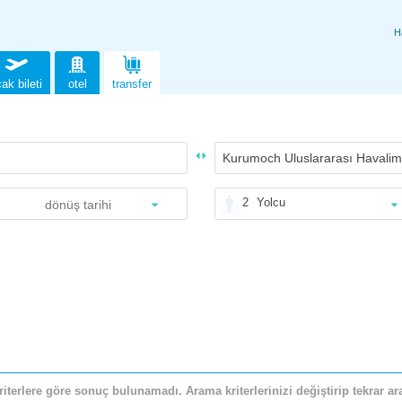
H
ak bileti
otel
transfer
2
Yolcu
riterlere göre sonuç bulunamadı. Arama kriterlerinizi değiştirip tekrar ara