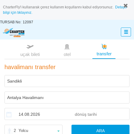
CharterFly'i kullanarak çerez kullanım koşullarını kabul ediyorsunuz.
Detaylı
bilgi için tıklayınız.
TURSAB No:
12097
transfer
uçak bileti
otel
havalimanı transfer
2
Yolcu
ARA