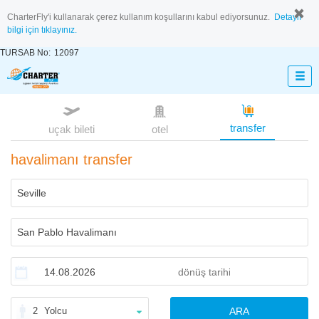
CharterFly'i kullanarak çerez kullanım koşullarını kabul ediyorsunuz.
Detaylı
bilgi için tıklayınız.
TURSAB No:
12097
transfer
uçak bileti
otel
havalimanı transfer
2
Yolcu
ARA