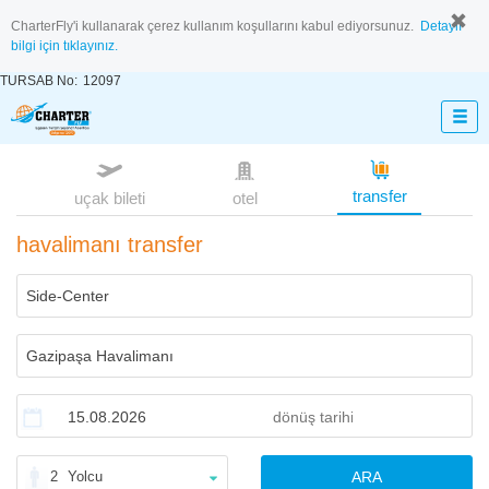
CharterFly'i kullanarak çerez kullanım koşullarını kabul ediyorsunuz.
Detaylı
bilgi için tıklayınız.
TURSAB No:
12097
transfer
uçak bileti
otel
havalimanı transfer
2
Yolcu
ARA