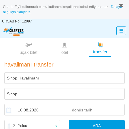
CharterFly'i kullanarak çerez kullanım koşullarını kabul ediyorsunuz.
Detaylı
bilgi için tıklayınız.
TURSAB No:
12097
transfer
uçak bileti
otel
havalimanı transfer
2
Yolcu
ARA