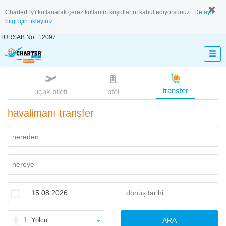
CharterFly'i kullanarak çerez kullanım koşullarını kabul ediyorsunuz.
Detaylı
bilgi için tıklayınız.
TURSAB No:
12097
transfer
uçak bileti
otel
havalimanı transfer
1
Yolcu
ARA