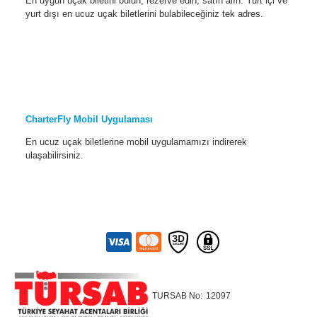
En uygun uçak biletini bulun, rezerve edin, satın alın. Yurt içi ve
yurt dışı en ucuz uçak biletlerini bulabileceğiniz tek adres.
CharterFly Mobil Uygulaması
En ucuz uçak biletlerine mobil uygulamamızı indirerek
ulaşabilirsiniz.
TURSAB No:
12097