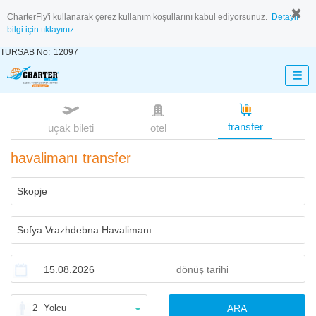
CharterFly'i kullanarak çerez kullanım koşullarını kabul ediyorsunuz.
Detaylı
bilgi için tıklayınız.
TURSAB No:
12097
transfer
uçak bileti
otel
havalimanı transfer
2
Yolcu
ARA