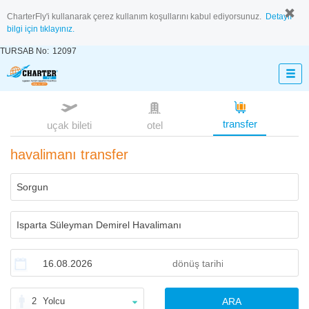
CharterFly'i kullanarak çerez kullanım koşullarını kabul ediyorsunuz.
Detaylı
bilgi için tıklayınız.
TURSAB No:
12097
transfer
uçak bileti
otel
havalimanı transfer
2
Yolcu
ARA