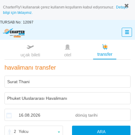
CharterFly'i kullanarak çerez kullanım koşullarını kabul ediyorsunuz.
Detaylı
bilgi için tıklayınız.
TURSAB No:
12097
transfer
uçak bileti
otel
havalimanı transfer
2
Yolcu
ARA