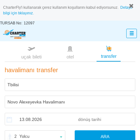
CharterFly'i kullanarak çerez kullanım koşullarını kabul ediyorsunuz.
Detaylı
bilgi için tıklayınız.
TURSAB No:
12097
transfer
uçak bileti
otel
havalimanı transfer
2
Yolcu
ARA