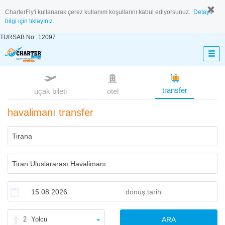
CharterFly'i kullanarak çerez kullanım koşullarını kabul ediyorsunuz.
Detaylı
bilgi için tıklayınız.
TURSAB No:
12097
transfer
uçak bileti
otel
havalimanı transfer
2
Yolcu
ARA