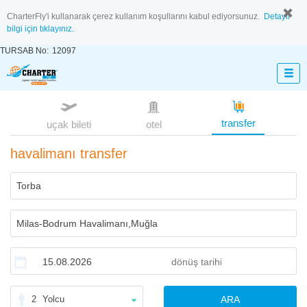
CharterFly'i kullanarak çerez kullanım koşullarını kabul ediyorsunuz.
Detaylı
bilgi için tıklayınız.
TURSAB No:
12097
transfer
uçak bileti
otel
havalimanı transfer
2
Yolcu
ARA