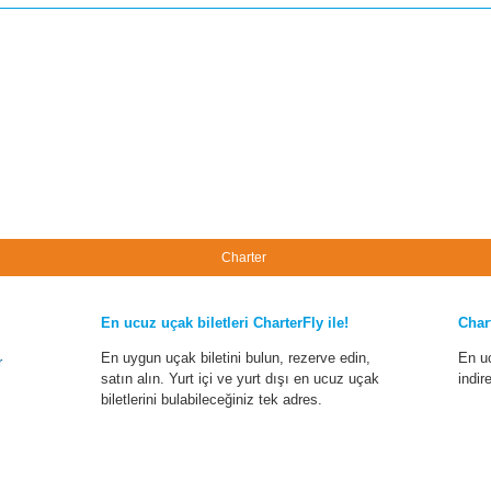
Charter
En ucuz uçak biletleri CharterFly ile!
Char
En uygun uçak biletini bulun, rezerve edin,
En u
r
satın alın. Yurt içi ve yurt dışı en ucuz uçak
indir
biletlerini bulabileceğiniz tek adres.