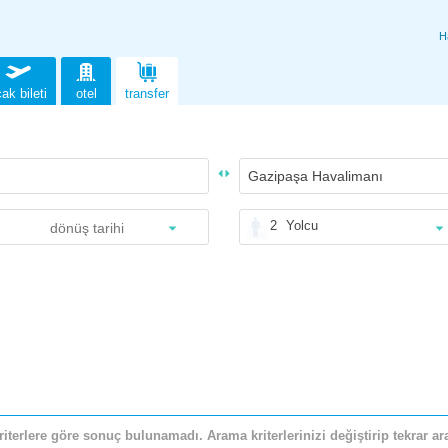
H
ak bileti
otel
transfer
2
Yolcu
riterlere göre sonuç bulunamadı. Arama kriterlerinizi değiştirip tekrar ara