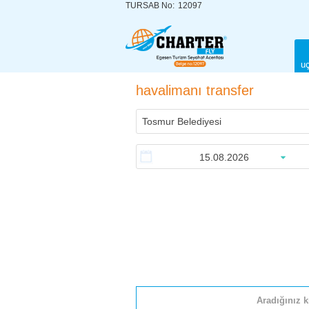
TURSAB No:
12097
uç
havalimanı transfer
Aradığınız k