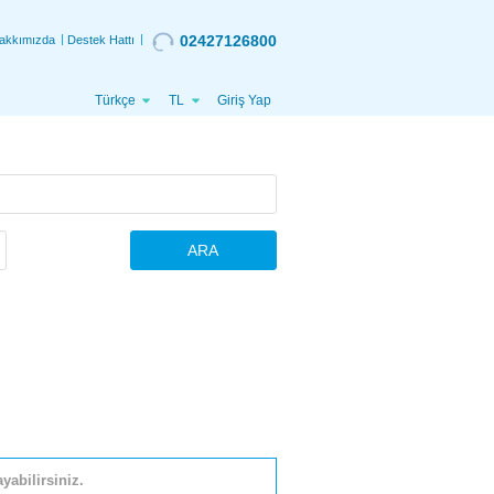
02427126800
akkımızda
Destek Hattı
Türkçe
TL
Giriş Yap
ARA
yabilirsiniz.