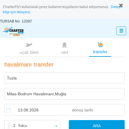
CharterFly'i kullanarak çerez kullanım koşullarını kabul ediyorsunuz.
Detaylı
bilgi için tıklayınız.
TURSAB No:
12097
transfer
uçak bileti
otel
havalimanı transfer
2
Yolcu
ARA