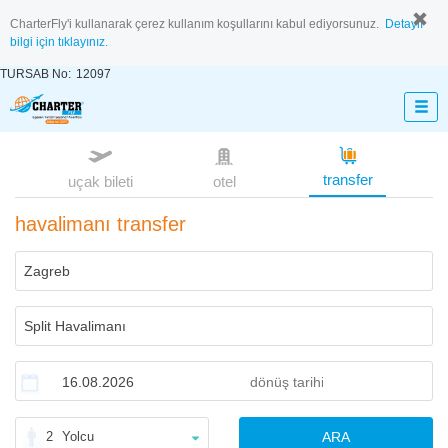
CharterFly'i kullanarak çerez kullanım koşullarını kabul ediyorsunuz.
Detaylı
bilgi için tıklayınız.
TURSAB No:
12097
transfer
uçak bileti
otel
havalimanı transfer
2
Yolcu
ARA