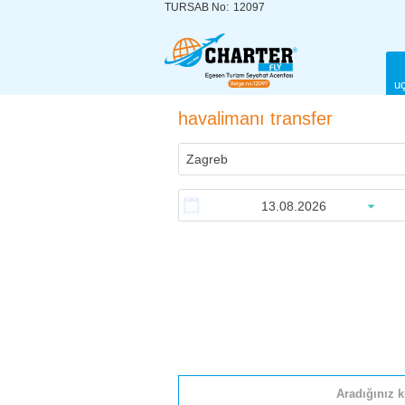
TURSAB No:
12097
uç
havalimanı transfer
Aradığınız k