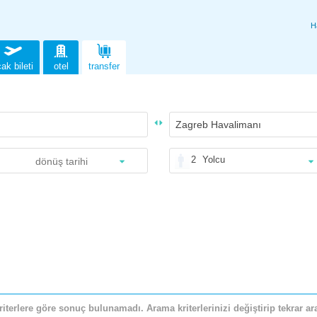
H
ak bileti
otel
transfer
2
Yolcu
riterlere göre sonuç bulunamadı. Arama kriterlerinizi değiştirip tekrar ara