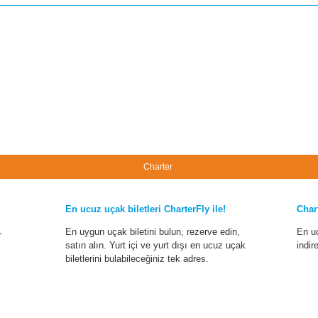
Charter
En ucuz uçak biletleri CharterFly ile!
Char
En uygun uçak biletini bulun, rezerve edin,
En u
r
satın alın. Yurt içi ve yurt dışı en ucuz uçak
indir
biletlerini bulabileceğiniz tek adres.