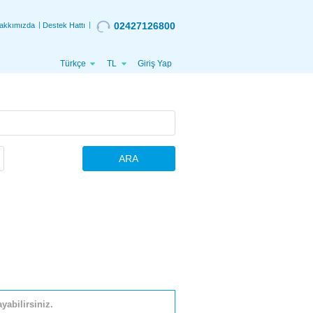
02427126800
akkımızda
Destek Hattı
Türkçe
TL
Giriş Yap
ARA
yabilirsiniz.