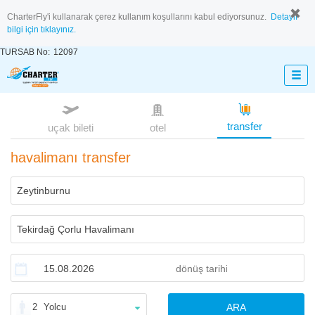
CharterFly'i kullanarak çerez kullanım koşullarını kabul ediyorsunuz.
Detaylı
bilgi için tıklayınız.
TURSAB No:
12097
transfer
uçak bileti
otel
havalimanı transfer
2
Yolcu
ARA