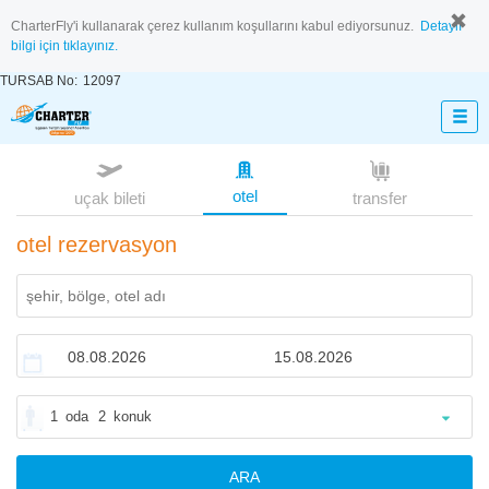
CharterFly'i kullanarak çerez kullanım koşullarını kabul ediyorsunuz.
Detaylı
bilgi için tıklayınız.
TURSAB No:
12097
otel
uçak bileti
transfer
otel rezervasyon
1
oda
2
konuk
ARA