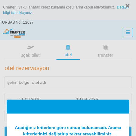
CharterFly'i kullanarak çerez kullanım koşullarını kabul ediyorsunuz.
Detaylı
bilgi için tıklayınız.
TURSAB No:
12097
otel
uçak bileti
transfer
otel rezervasyon
1
oda
2
konuk
Aradığınız kriterlere göre sonuç bulunamadı. Arama
ARA
kriterlerinizi değiştirip tekrar arayabilirsiniz.