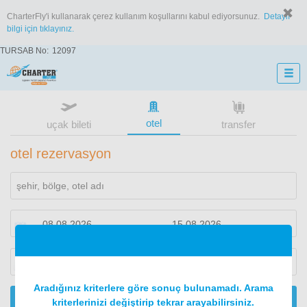
CharterFly'i kullanarak çerez kullanım koşullarını kabul ediyorsunuz.
Detaylı
bilgi için tıklayınız.
TURSAB No:
12097
otel
uçak bileti
transfer
otel rezervasyon
1
oda
2
konuk
Aradığınız kriterlere göre sonuç bulunamadı. Arama
ARA
kriterlerinizi değiştirip tekrar arayabilirsiniz.