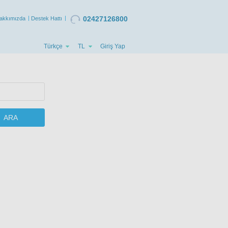
02427126800
akkımızda
Destek Hattı
Türkçe
TL
Giriş Yap
ARA