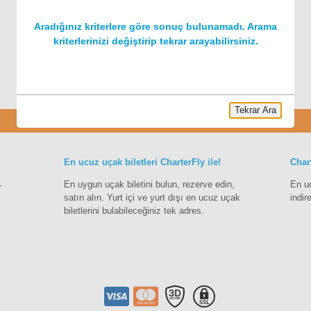
Aradığınız kriterlere göre sonuç bulunamadı. Arama
kriterlerinizi değiştirip tekrar arayabilirsiniz.
Tekrar Ara
Charter
En ucuz uçak biletleri CharterFly ile!
Char
En uygun uçak biletini bulun, rezerve edin,
En u
r
satın alın. Yurt içi ve yurt dışı en ucuz uçak
indir
biletlerini bulabileceğiniz tek adres.