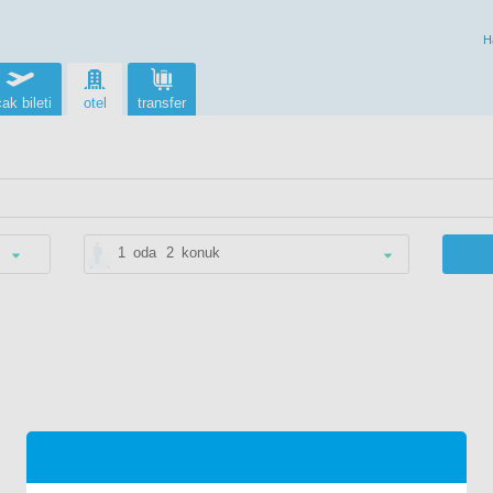
H
ak bileti
otel
transfer
1
oda
2
konuk