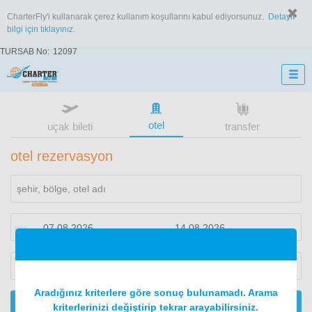
CharterFly'i kullanarak çerez kullanım koşullarını kabul ediyorsunuz.
Detaylı
bilgi için tıklayınız.
TURSAB No:
12097
otel
uçak bileti
transfer
otel rezervasyon
1
oda
2
konuk
Aradığınız kriterlere göre sonuç bulunamadı. Arama
ARA
kriterlerinizi değiştirip tekrar arayabilirsiniz.