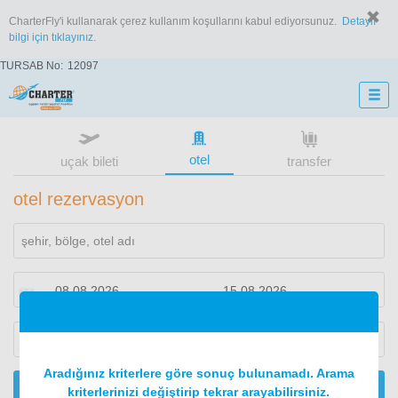
CharterFly'i kullanarak çerez kullanım koşullarını kabul ediyorsunuz.
Detaylı
bilgi için tıklayınız.
TURSAB No:
12097
otel
uçak bileti
transfer
otel rezervasyon
1
oda
2
konuk
Aradığınız kriterlere göre sonuç bulunamadı. Arama
ARA
kriterlerinizi değiştirip tekrar arayabilirsiniz.