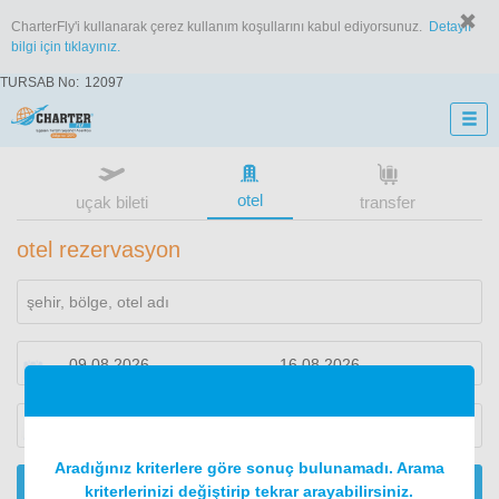
CharterFly'i kullanarak çerez kullanım koşullarını kabul ediyorsunuz.
Detaylı
bilgi için tıklayınız.
TURSAB No:
12097
otel
uçak bileti
transfer
otel rezervasyon
1
oda
2
konuk
Aradığınız kriterlere göre sonuç bulunamadı. Arama
ARA
kriterlerinizi değiştirip tekrar arayabilirsiniz.