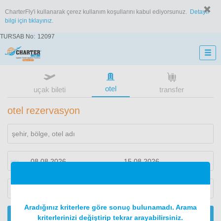
CharterFly'i kullanarak çerez kullanım koşullarını kabul ediyorsunuz.
Detaylı
bilgi için tıklayınız.
TURSAB No:
12097
otel
uçak bileti
transfer
otel rezervasyon
1
oda
2
konuk
Aradığınız kriterlere göre sonuç bulunamadı. Arama
ARA
kriterlerinizi değiştirip tekrar arayabilirsiniz.