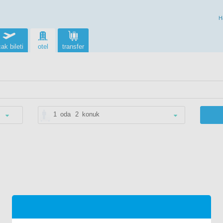
H
ak bileti
otel
transfer
1
oda
2
konuk