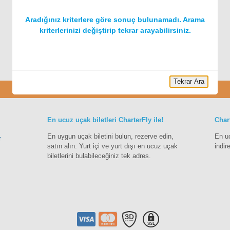
Aradığınız kriterlere göre sonuç bulunamadı. Arama
kriterlerinizi değiştirip tekrar arayabilirsiniz.
Tekrar Ara
Charter
En ucuz uçak biletleri CharterFly ile!
Char
En uygun uçak biletini bulun, rezerve edin,
En u
r
satın alın. Yurt içi ve yurt dışı en ucuz uçak
indir
biletlerini bulabileceğiniz tek adres.