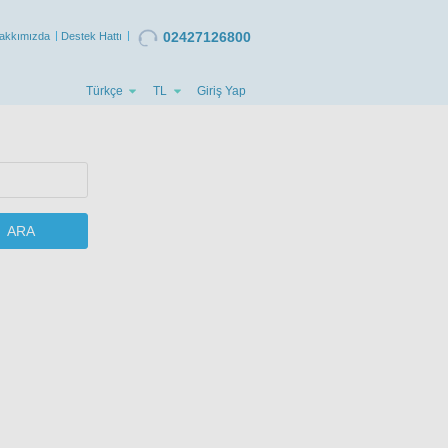
02427126800
akkımızda
Destek Hattı
Türkçe
TL
Giriş Yap
ARA