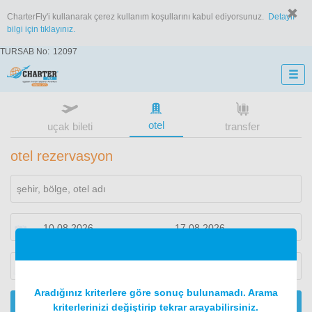
CharterFly'i kullanarak çerez kullanım koşullarını kabul ediyorsunuz.
Detaylı
bilgi için tıklayınız.
TURSAB No:
12097
otel
uçak bileti
transfer
otel rezervasyon
1
oda
2
konuk
Aradığınız kriterlere göre sonuç bulunamadı. Arama
ARA
kriterlerinizi değiştirip tekrar arayabilirsiniz.