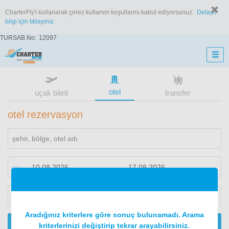
CharterFly'i kullanarak çerez kullanım koşullarını kabul ediyorsunuz.
Detaylı
bilgi için tıklayınız.
TURSAB No:
12097
otel
uçak bileti
transfer
otel rezervasyon
1
oda
2
konuk
Aradığınız kriterlere göre sonuç bulunamadı. Arama
ARA
kriterlerinizi değiştirip tekrar arayabilirsiniz.